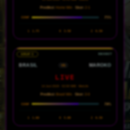
Prediksi:
Home Win ·
Skor:
2-1
75%
CONF
1
1.75
X
3.50
2
6.50
GRUP C
BRASIL
MAROKO
VS
LIVE
14 Juni 2026 · 02:00 WIB · MetLife
Prediksi:
Brasil Win ·
Skor:
3-0
70%
CONF
1
1.60
X
5.00
2
6.50