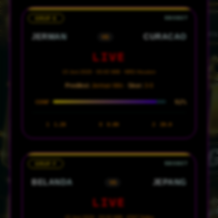
GRUP E
JERMAN
CURACAO
VS
LIVE
15 Juni 2026 · 00:00 WIB · NRG Houston
Prediksi:
Jerman Win ·
Skor:
3-0
92%
CONF
1
1.28
X
8.00
2
20.0
GRUP F
BELANDA
JEPANG
VS
LIVE
15 Juni 2026 · 03:00 WIB · AT&T Dallas