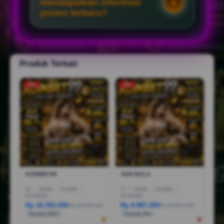
mendapatkan informasi
promo terbaru?
Produk Terkait
-10%
-18%
KOINBET99
JUDI BOLA
I5
|
16GB
|
512GB
|
I7
|
16GB
|
512GB
|
RTX3050
RTX5050
Rp 18.555.000
Rp 8.887.000
Rp 28.888.000
Rp 36.887.000
Terjual 200+
Terjual 20+