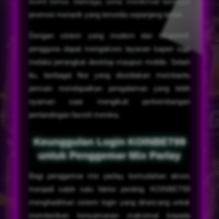
event bonus olahraga, serta menikmati berbagai
promosi menarik yang tersedia sepanjang tahun.
Dengan sistem yang modern dan responsif,
pengguna dapat mengakses layanan kapan saja
melalui perangkat desktop maupun mobile. Selain
itu, berbagai fitur yang disediakan membantu
pemain mendapatkan pengalaman yang lebih
nyaman saat mengikuti perkembangan
pertandingan favorit mereka.
Keunggulan Login KOINBET99
untuk Penggemar Mix Parlay
Bagi penggemar mix parlay, kemudahan akses
menjadi salah satu faktor penting. KOINBET99
menghadirkan sistem login yang dirancang untuk
memberikan kenyamanan maksimal kepada