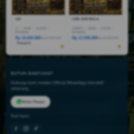
1X2
LINK JUDI BOLA
I7
|
16GB
|
512GB
|
CORE5
|
16GB
|
512GB
|
RTX5050
RTX4050
Rp 14.600.080
Rp 13.258.000
Rp 44.999.000
Rp 18.258.000
Terjual 6
BUTUH BANTUAN?
Hubungi kami melalui Official WhatsApp interaktif
sekarang.
Kirim Pesan
Ikuti kami: