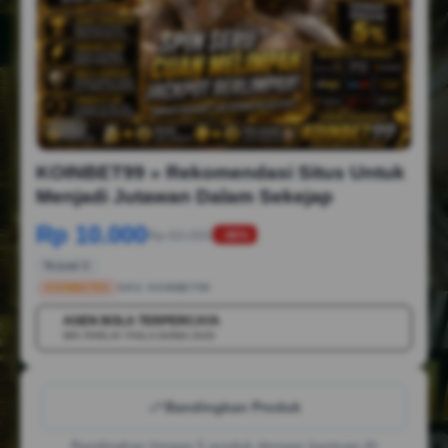
1/6
KOINBET99 » Rekomendasi Situs Untuk
Menjadi Jutawan Dalam Sekejap
Rp 10.000
Rp 50.000
-88%
Terjual 2
KOINBET99
SKU:
KOINBET99
AGEN BOLA TERPERCAYA
💳
MIX PARLAY PIALA DUNIA 2026
Bandingkan Produk
Bandingkan hingga 5 produk dengan bantuan AI