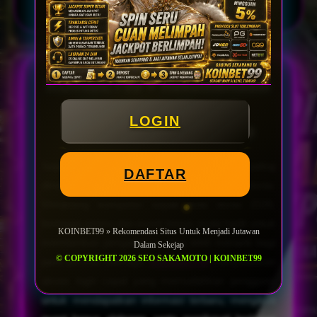
AGEN PIALA DUNIA &
KOINBET99
© 2026
KOINBET99 » Rekomendasi
Situs Untuk Menjadi
LOGIN
Jutawan Dalam Sekejap
Sepak bola selalu menjadi olahraga yang paling
DAFTAR
dinantikan oleh para penggemar di seluruh dunia.
Menjelang kompetisi sepak bola dunia 2026,
berbagai promo dan event bonus mulai hadir untuk
KOINBET99 » Rekomendasi Situs Untuk Menjadi Jutawan
memberikan pengalaman yang lebih menarik bagi
Dalam Sekejap
© COPYRIGHT 2026 SEO SAKAMOTO | KOINBET99
para pecinta olahraga.
KOINBET99
menyediakan
akses login cepat yang memudahkan pengguna
untuk mendapatkan informasi terbaru, mengikuti