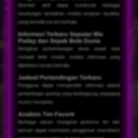
Member aktif dapat menikmati berbagai
keuntungan tambahan melalui program loyalitas
yang tersedia secara berkala.
Informasi Terbaru Seputar Mix
Parlay dan Sepak Bola Dunia
Mengikuti perkembangan dunia sepak bola
menjadi lebih mudah melalui informasi yang
diperbarui secara berkala.
Jadwal Pertandingan Terbaru
Pengguna dapat memperoleh informasi jadwal
pertandingan penting yang berlangsung sepanjang
musim kompetisi.
Analisis Tim Favorit
Berbagai ulasan mengenai performa tim dan
pemain dapat membantu penggemar memahami