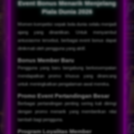
Event Bonus Menarik Menjelang
Piala Dunia 2026
Momen kompetisi sepak bola dunia selalu menjadi
ajang yang dinantikan. Untuk menyambut
antusiasme tersebut, berbagai event bonus dapat
dinikmati oleh pengguna yang aktif.
Bonus Member Baru
Pengguna yang baru bergabung berkesempatan
mendapatkan promo khusus yang dirancang
untuk meningkatkan pengalaman awal mereka.
Promo Event Pertandingan Besar
Berbagai pertandingan penting sering kali diiringi
dengan promo menarik yang memberikan nilai
tambah bagi pengguna.
Program Loyalitas Member