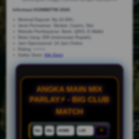
Informasi KOINBET99 2026:
Minimal Deposit: Rp.10.000,-
Jenis Permainan: Sbobet, Casino, Slot
Metode Pembayaran: Bank, QRIS, E-Wallet
Mata Uang: IDR (Indonesian Rupiah)
Jam Operasional: 24 Jam Online
Rating: ⭐⭐⭐⭐
Daftar Disini:
Klik Disini
ANGKA MAIN MIX
PARLAY⚡ - BIG CLUB
MATCH
×